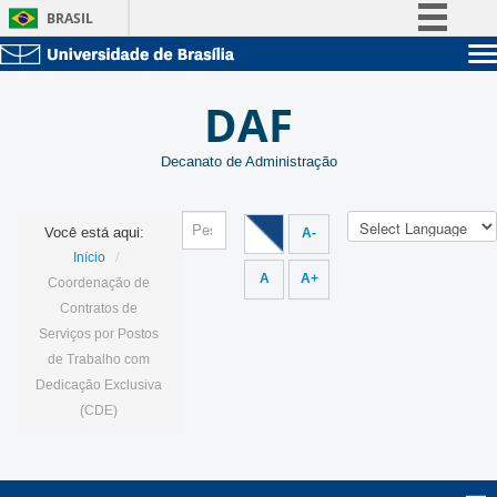
BRASIL
Simplifique!
Sobre a UnB
Comunica BR
DAF
Unidades acadêmicas
Participe
Estude na UnB
Graduação
Acesso à informação
Decanato de Administração
Pós-Graduação
Administração
Legislação
Servidor
Canais
Você está aqui:
A-
/
Início
A
A+
Coordenação de
Contratos de
Serviços por Postos
de Trabalho com
Dedicação Exclusiva
(CDE)