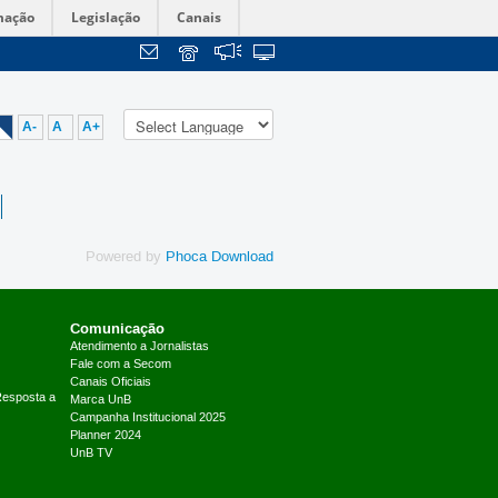
mação
Legislação
Canais
A-
A
A+
Powered by
Phoca Download
Comunicação
Atendimento a Jornalistas
Fale com a Secom
Canais Oficiais
Resposta a
Marca UnB
Campanha Institucional 2025
Planner 2024
UnB TV