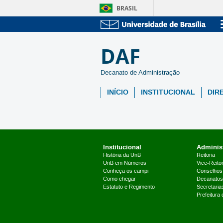
BRASIL
DAF
Decanato de Administração
INÍCIO
INSTITUCIONAL
DIR
Institucional
Administ
História da UnB
Reitoria
UnB em Números
Vice-Reitor
Conheça os campi
Conselhos
Como chegar
Decanatos
Estatuto e Regimento
Secretaria
Prefeitura