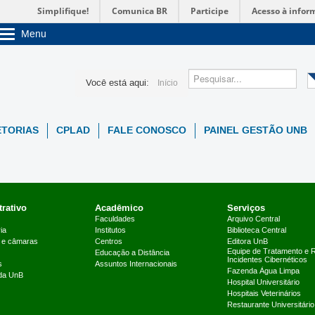
Simplifique!
Comunica BR
Participe
Acesso à infor
Menu
Sobre a UnB
Unidades acadêmicas
Estude na UnB
Você está aqui:
Início
Graduação
Pós-Graduação
Administração
ETORIAS
CPLAD
FALE CONOSCO
PAINEL GESTÃO UNB
Servidor
rativo
Acadêmico
Serviços
Faculdades
Arquivo Central
ia
Institutos
Biblioteca Central
 e câmaras
Centros
Editora UnB
Equipe de Tratamento e 
Educação a Distância
Incidentes Cibernéticos
s
Assuntos Internacionais
Fazenda Água Limpa
 da UnB
Hospital Universitário
Hospitais Veterinários
Restaurante Universitário