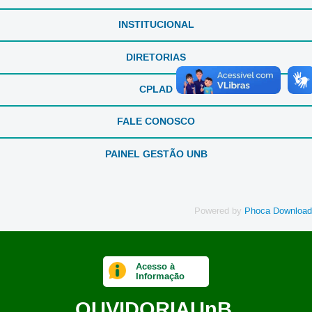
INSTITUCIONAL
DIRETORIAS
CPLAD
FALE CONOSCO
PAINEL GESTÃO UNB
Powered by
Phoca Download
Acesso à
Informação
OUVIDORIA
UnB