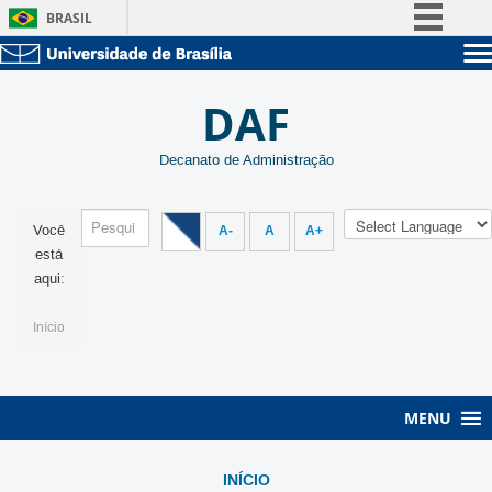
BRASIL
Simplifique!
Sobre a UnB
Comunica BR
DAF
Unidades acadêmicas
Participe
Estude na UnB
Graduação
Acesso à informação
Decanato de Administração
Pós-Graduação
Administração
Legislação
Servidor
Canais
Você
A-
A
A+
está
aqui:
Início
MENU
INÍCIO