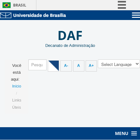
BRASIL
Simplifique!
Sobre a UnB
Comunica BR
DAF
Unidades acadêmicas
Participe
Estude na UnB
Graduação
Acesso à informação
Decanato de Administração
Pós-Graduação
Administração
Legislação
Servidor
Canais
Você
A-
A
A+
está
aqui:
Início
/
Links
Úteis
MENU