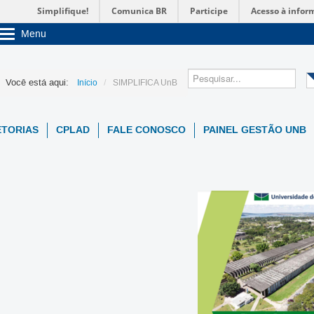
Simplifique!
Comunica BR
Participe
Acesso à infor
Menu
Sobre a UnB
Unidades acadêmicas
Estude na UnB
Você está aqui:
/
Início
SIMPLIFICA UnB
Graduação
Pós-Graduação
Administração
ETORIAS
CPLAD
FALE CONOSCO
PAINEL GESTÃO UNB
Servidor