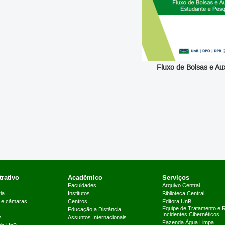
e Auxílios
Fluxo de Bolsas e Aux
rativo
Acadêmico
Serviços
Faculdades
Arquivo Central
ia
Institutos
Biblioteca Central
 e câmaras
Centros
Editora UnB
Equipe de Tratamento e 
Educação a Distância
Incidentes Cibernéticos
s
Assuntos Internacionais
Fazenda Água Limpa