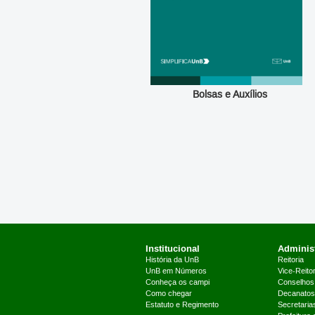
Bolsas 
Institucional
Administ
História da UnB
Reitoria
UnB em Números
Vice-Reitor
Conheça os campi
Conselhos
Como chegar
Decanatos
Estatuto e Regimento
Secretaria