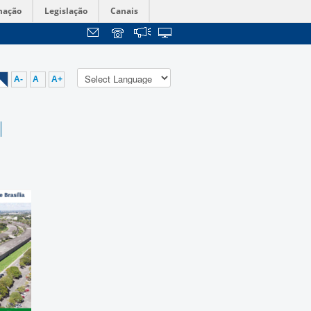
mação
Legislação
Canais
A-
A
A+