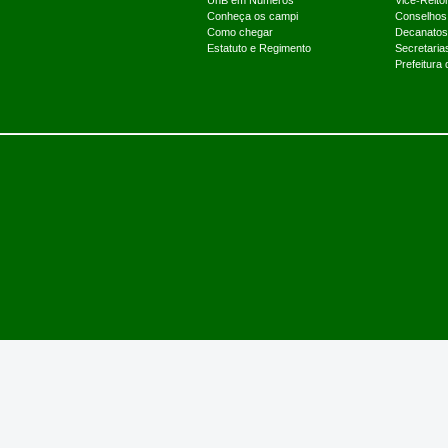
UnB em Números
Vice-Reitor
Conheça os campi
Conselhos
Como chegar
Decanatos
Estatuto e Regimento
Secretaria
Prefeitura