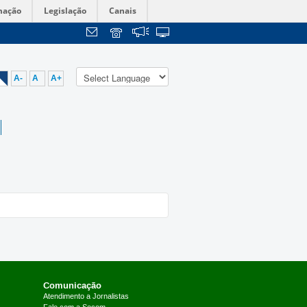
mação
Legislação
Canais
A-
A
A+
anato de Administração (DAF) da
Comunicação
Atendimento a Jornalistas