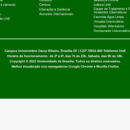
ia
Institutos
Biblioteca Central
 e câmaras
Centros
Editora UnB
Equipe de Tratamento e 
Educação a Distância
Incidentes Cibernéticos
s
Assuntos Internacionais
Fazenda Água Limpa
 da UnB
Hospital Universitário
Hospitais Veterinários
Restaurante Universitário
Campus
Universitário Darcy Ribeiro,
Brasília-DF | CEP 70910-900
Telefones UnB
Horário de funcionamento: de 2ª a 6ª, das 7h às 23h. Sábado, das 8h às 18h.
Copyright © 2022
Universidade de Brasília
.
Todos os direitos reservados.
Melhor visualizado nos navegadores Google Chrome e Mozilla Firefox