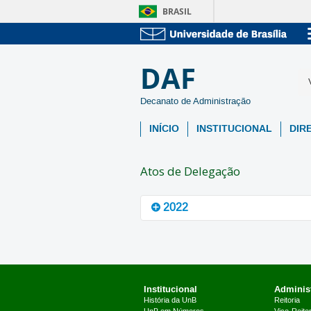
BRASIL
DAF
Decanato de Administração
INÍCIO
INSTITUCIONAL
DIR
Atos de Delegação
2022
Ato 505-2022 | Estabelece as at
Universidade de Brasília (UnB), e seus
Institucional
Administ
História da UnB
Reitoria