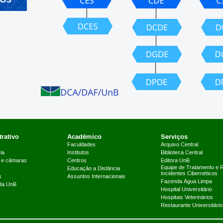
rativo
Acadêmico
Serviços
Faculdades
Arquivo Central
ia
Institutos
Biblioteca Central
 e câmaras
Centros
Editora UnB
Equipe de Tratamento e 
Educação a Distância
Incidentes Cibernéticos
s
Assuntos Internacionais
Fazenda Água Limpa
 da UnB
Hospital Universitário
Hospitais Veterinários
Restaurante Universitário