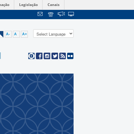
mação
Legislação
Canais
A-
A
A+