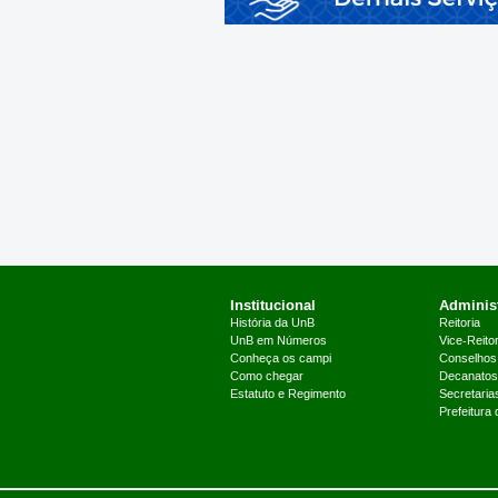
Institucional
Administ
História da UnB
Reitoria
UnB em Números
Vice-Reitor
Conheça os campi
Conselhos
Como chegar
Decanatos
Estatuto e Regimento
Secretaria
Prefeitura