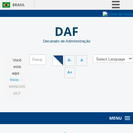
BRASIL
Simplifique!
Comunica BR
Sobre a UnB
DAF
Participe
Unidades acadêmicas
Decanato de Administração
Acesso à informação
Estude na UnB
Legislação
Graduação
Você
A-
A
Canais
Pós-Graduação
está
A+
aqui:
Administração
/
Início
Servidor
MANUAIS
DCF
MENU