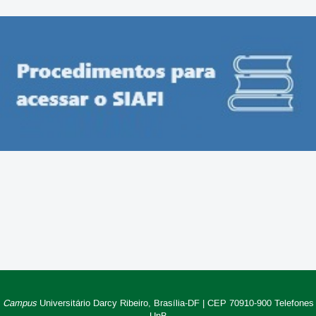
Campus
Universitário Darcy Ribeiro,
Brasília-DF | CEP 70910-900
Telefones
UnB