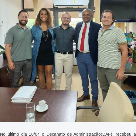
adequar às novas leis e também sobre a
reestruturação na PROAD/UFSC. Entre as
propostas discutidas, destacou-se a possibilidade
de se instituir o uso de um almoxarifado virtual,
que permitiria a gestão de estoques de forma
mais eficiente e econômica. A ideia é que as
universidades trabalhem em conjunto para avaliar
a viabilidade dessa medida e, caso seja
considerada pertinente, implementá-la o mais
breve possível. A transição para as novas leis de
licitações e contratos é um desafio para as
instituições de ensino superior em todo o país. No
entanto, a UFSC e outras universidades têm se
mostrado comprometidas em buscar soluções
inovadoras e eficientes para lidar com as
mudanças exigidas. A visita do Pró-reitor da
UFSC e o diálogo com os diretores da DCA e
DCO da UnB reforça esse comprometimento e
mostra que a universidade está engajada em
garantir a qualidade e a eficiência dos seus
processos administrativos.
No último dia 10/04 o Decanato de Administração(DAF), recebeu a