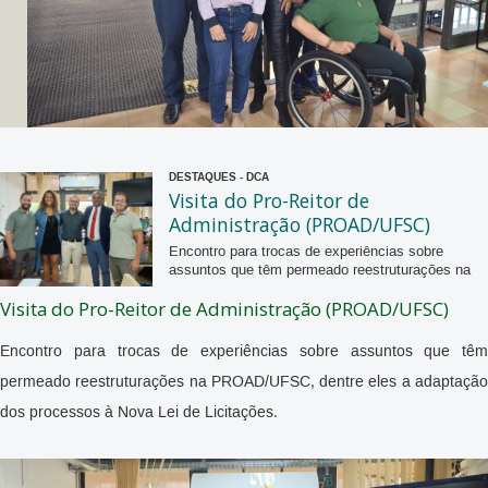
DESTAQUES - DCA
Visita do Pro-Reitor de
Administração (PROAD/UFSC)
Encontro para trocas de experiências sobre
assuntos que têm permeado reestruturações na
PROAD/UFSC, dentre eles a adaptação dos
Visita do Pro-Reitor de Administração (PROAD/UFSC)
processos à Nova Lei de Licitações. No último
dia 10/04 o Decanato de Administração(DAF),
recebeu a visita do Pro-Reitor da Universidade
Encontro para trocas de experiências sobre assuntos que têm
Federal de Santa (UFCS) Vilmar Michereff Junior
permeado reestruturações na PROAD/UFSC, dentre eles a adaptação
e dos diretores de compras e contratos para
discutir as ações realizadas pelas universidades
dos processos à Nova Lei de Licitações.
em relação à transição das leis de licitações e
contratos. Durante a reunião, foram debatidas
questões como a necessidade de alteração de
fluxos e estruturas organizacionais para se