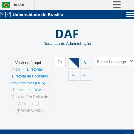
BRASIL
Simplifique!
Sobre a UnB
Comunica BR
DAF
Unidades acadêmicas
Participe
Estude na UnB
Graduação
Acesso à informação
Decanato de Administração
Pós-Graduação
Administração
Legislação
Servidor
Canais
Você está aqui:
A-
/
/
Início
Diretorias
A
A+
Diretoria de Contratos
/
Administrativos (DCA)
/
Destaques - DCA
Visita do Pro-Reitor de
Administração
(PROAD/UFSC)